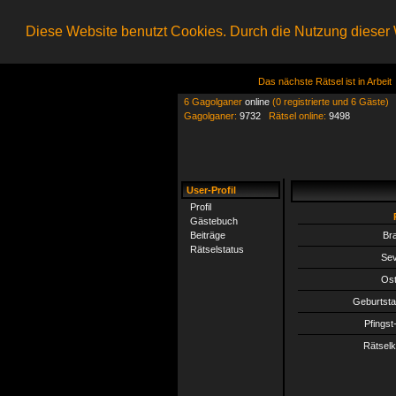
Diese Website benutzt Cookies. Durch die Nutzung dieser W
Das nächste Rätsel ist in Arbeit
6 Gagolganer
online
(0 registrierte und 6 Gäste)
Gagolganer:
9732
Rätsel online:
9498
User-Profil
Profil
Gästebuch
Beiträge
Br
Rätselstatus
Sev
Ost
Geburtsta
Pfingst
Rätselk