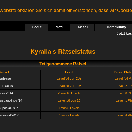
ebsite erklären Sie sich damit einverstanden, dass wir Cooki
Home
Profil
Rätsel
Community
Jetzt ko
Kyralia's Rätselstatus
Teilgenommene Rätsel
Rätsel
Level
Beste Plat
ainteaser
Level 34 von 202
Level: 34 Pl
en Seals
Level 26 von 103
Level: 21 P
ern 2014
2 von 10 Levels
Level: 8 Pl
gsgagolingo '14
Level 16 von 16
Level: 1 Pl
-Special 2014
1 von 5 Levels
----
arneval 2017
4 von 7 Levels
Level: 4 Pl