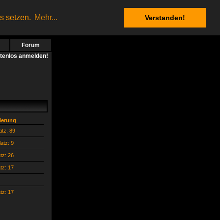
es setzen.
Mehr...
Verstanden!
Forum
stenlos anmelden!
zierung
atz: 89
latz: 9
atz: 26
atz: 17
atz: 17