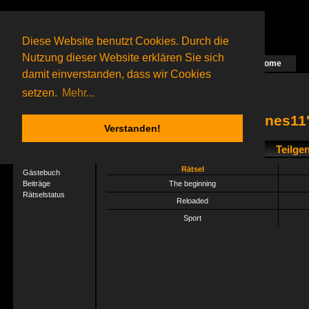
Diese Website benutzt Cookies. Durch die
Nutzung dieser Website erklären Sie sich
Home
Das nächste Rätsel ist in Arbeit
damit einverstanden, dass wir Cookies
14 Gagolganer
online
(0 registrierte und 14 Gäste)
Gagolganer:
9732
Rätsel online:
9498
setzen.
Mehr...
jones11'
Verstanden!
Teilge
User-Profil
Profil
Rätsel
Gästebuch
Beiträge
The beginning
Rätselstatus
Reloaded
Sport