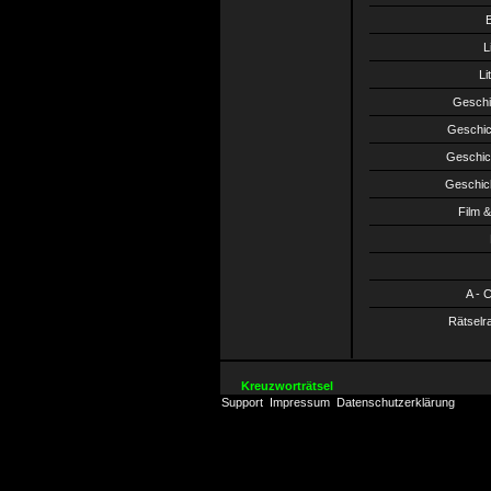
B
L
Li
Geschi
Geschich
Geschich
Geschich
Film 
A - 
Rätselr
Kreuzworträtsel
Support
Impressum
Datenschutzerklärung