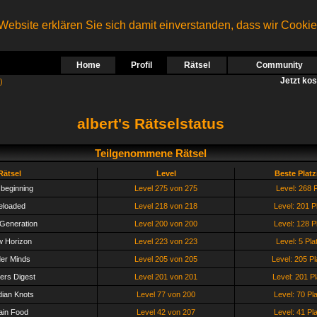
ebsite erklären Sie sich damit einverstanden, dass wir Cooki
Home
Profil
Rätsel
Community
Jetzt ko
)
albert's Rätselstatus
Teilgenommene Rätsel
Rätsel
Level
Beste Plat
beginning
Level 275 von 275
Level: 268 P
eloaded
Level 218 von 218
Level: 201 P
Generation
Level 200 von 200
Level: 128 P
 Horizon
Level 223 von 223
Level: 5 Pla
er Minds
Level 205 von 205
Level: 205 Pl
lers Digest
Level 201 von 201
Level: 201 Pl
ian Knots
Level 77 von 200
Level: 70 Pl
ain Food
Level 42 von 207
Level: 41 Pl