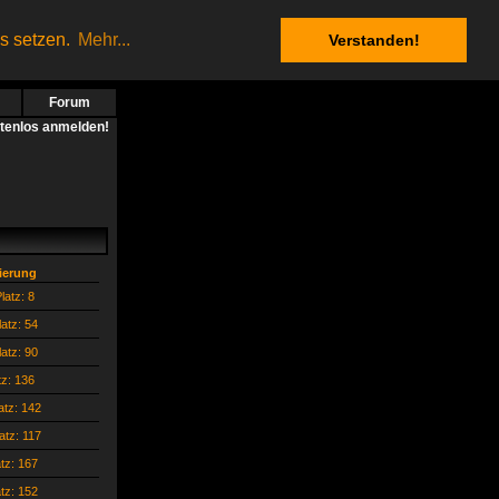
es setzen.
Mehr...
Verstanden!
Forum
stenlos anmelden!
zierung
latz: 8
latz: 54
latz: 90
tz: 136
atz: 142
atz: 117
atz: 167
atz: 152