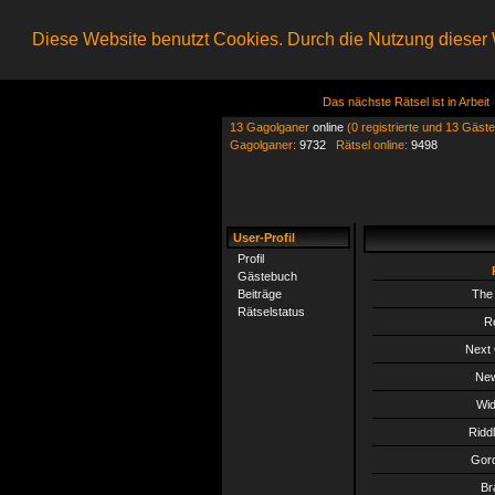
Diese Website benutzt Cookies. Durch die Nutzung dieser W
Das nächste Rätsel ist in Arbeit
13 Gagolganer
online
(0 registrierte und 13 Gäste
Gagolganer:
9732
Rätsel online:
9498
User-Profil
Profil
Gästebuch
Beiträge
The 
Rätselstatus
R
Next 
New
Wid
Ridd
Gord
Br