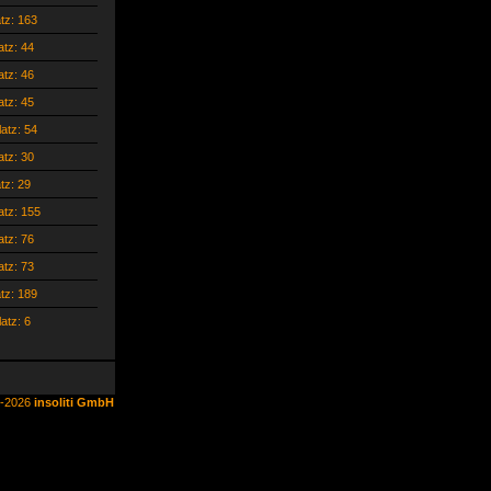
atz: 163
atz: 44
atz: 46
atz: 45
latz: 54
atz: 30
atz: 29
atz: 155
atz: 76
atz: 73
atz: 189
latz: 6
6-2026
insoliti GmbH