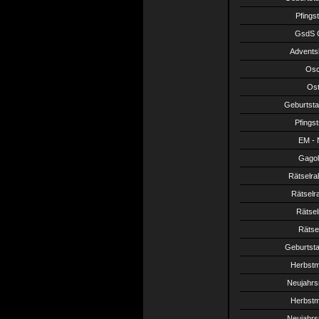
Pfings
GsdS C
Advents
Osc
Ost
Geburtsta
Pfings
EM - 
Gagol
Rätselra
Rätselra
Rätsel
Rätse
Geburtst
Herbstm
Neujahrs
Herbstm
Neujahrs