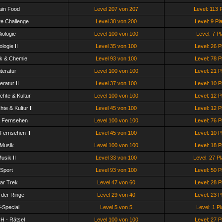
ain Food
Level 207 von 207
Level: 113 P
te Challenge
Level 38 von 200
Level: 9 Pl
iologie
Level 100 von 100
Level: 7 Pl
ologie II
Level 35 von 100
Level: 26 P
k & Chemie
Level 93 von 100
Level: 78 P
iteratur
Level 100 von 100
Level: 21 P
teratur II
Level 37 von 100
Level: 10 P
chte & Kultur
Level 100 von 100
Level: 12 P
te & Kultur II
Level 45 von 100
Level: 12 P
& Fernsehen
Level 100 von 100
Level: 76 P
 Fernsehen II
Level 45 von 100
Level: 10 P
Musik
Level 100 von 100
Level: 18 P
usik II
Level 33 von 100
Level: 27 Pl
Sport
Level 93 von 100
Level: 50 P
tar Trek
Level 47 von 60
Level: 28 P
 der Ringe
Level 29 von 40
Level: 23 P
-Special
Level 5 von 5
Level: 1 Pl
CH - Rätsel
Level 100 von 100
Level: 27 P