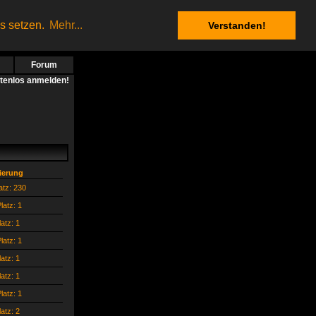
es setzen.
Mehr...
Verstanden!
Forum
stenlos anmelden!
zierung
atz: 230
latz: 1
latz: 1
latz: 1
latz: 1
latz: 1
latz: 1
latz: 2