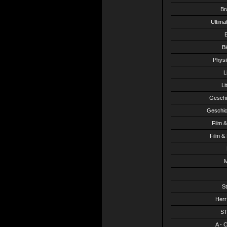
Br
Ultima
B
Bi
Physi
L
Li
Geschi
Geschich
Film 
Film &
M
S
Herr
ST
A - 