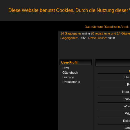
Diese Website benutzt Cookies. Durch die Nutzung dieser W
Das nächste Rätsel ist in Arbeit
14 Gagolganer
online
(0 registrierte und 14 Gäste
Gagolganer:
9732
Rätsel online:
9498
User-Profil
Profil
Gästebuch
Beiträge
The 
Rätselstatus
R
Next 
New
Whol
Wid
Ridd
Gord