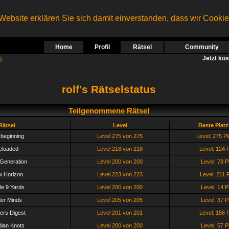
ebsite erklären Sie sich damit einverstanden, dass wir Cooki
Home
Profil
Rätsel
Community
Jetzt ko
)
rolf's Rätselstatus
Teilgenommene Rätsel
Rätsel
Level
Beste Plat
beginning
Level 275 von 275
Level: 275 Pl
eloaded
Level 218 von 218
Level: 124 P
Generation
Level 200 von 200
Level: 78 P
 Horizon
Level 223 von 223
Level: 211 P
e 9 Yards
Level 200 von 200
Level: 14 P
er Minds
Level 205 von 205
Level: 37 P
lers Digest
Level 201 von 201
Level: 156 P
ian Knots
Level 200 von 200
Level: 57 P