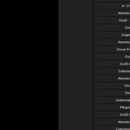
A - CH
Advents
GsdS - 
Ost
Gagol
Advents
Oscar-Fr
Ost
GsdS C
Geburts
Advents
Osc
Ost
Geburtsta
Pfings
GsdS C
Advents
Geburtsta