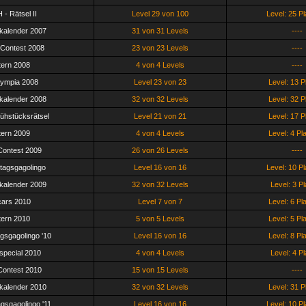
 - Rätsel II
Level 29 von 100
Level: 25 Pl
kalender 2007
31 von 31 Levels
----
Contest 2008
23 von 23 Levels
----
ern 2008
4 von 4 Levels
----
ympia 2008
Level 23 von 23
Level: 13 P
kalender 2008
32 von 32 Levels
Level: 32 P
ühstücksrätsel
Level 21 von 21
Level: 17 P
ern 2009
4 von 4 Levels
Level: 4 Pl
ontest 2009
26 von 26 Levels
----
tagsgagolingo
Level 16 von 16
Level: 10 Pl
kalender 2009
32 von 32 Levels
Level: 3 Pl
ars 2010
Level 7 von 7
Level: 6 Pl
ern 2010
5 von 5 Levels
Level: 5 Pl
gsgagolingo '10
Level 16 von 16
Level: 8 Pl
tspecial 2010
4 von 4 Levels
Level: 4 Pl
ontest 2010
15 von 15 Levels
----
kalender 2010
32 von 32 Levels
Level: 31 P
gsgagolingo '11
Level 16 von 16
Level: 10 Pl