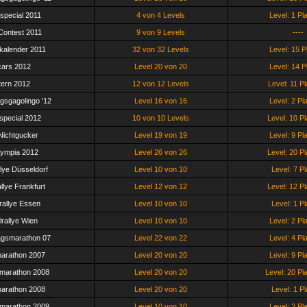
tspecial 2011
4 von 4 Levels
Level: 1 Pl
ontest 2011
9 von 9 Levels
----
kalender 2011
32 von 32 Levels
Level: 15 P
ars 2012
Level 20 von 20
Level: 14 P
ern 2012
12 von 12 Levels
Level: 11 Pl
gsgagolingo '12
Level 16 von 16
Level: 2 Pl
tspecial 2012
10 von 10 Levels
Level: 10 Pl
Nichtgucker
Level 19 von 19
Level: 9 Pl
ympia 2012
Level 26 von 26
Level: 20 Pl
llye Düsseldorf
Level 10 von 10
Level: 7 Pl
llye Frankfurt
Level 12 von 12
Level: 12 Pl
rallye Essen
Level 10 von 10
Level: 1 Pl
lrallye Wien
Level 10 von 10
Level: 2 Pl
agsmarathon 07
Level 22 von 22
Level: 4 Pl
arathon 2007
Level 20 von 20
Level: 9 Pl
marathon 2008
Level 20 von 20
Level: 20 Pl
arathon 2008
Level 20 von 20
Level: 1 Pl
marathon 2009
Level 10 von 10
Level: 2 Pl