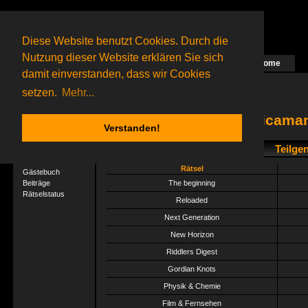
Diese Website benutzt Cookies. Durch die
Nutzung dieser Website erklären Sie sich
Home
Das nächste Rätsel ist in Arbeit
damit einverstanden, dass wir Cookies
31 Gagolganer
online
(0 registrierte und 31 Gäste)
Gagolganer:
9732
Rätsel online:
9498
setzen.
Mehr...
jamaicaman
Verstanden!
Teilge
User-Profil
Profil
Rätsel
Gästebuch
Beiträge
The beginning
Rätselstatus
Reloaded
Next Generation
New Horizon
Riddlers Digest
Gordian Knots
Physik & Chemie
Film & Fernsehen