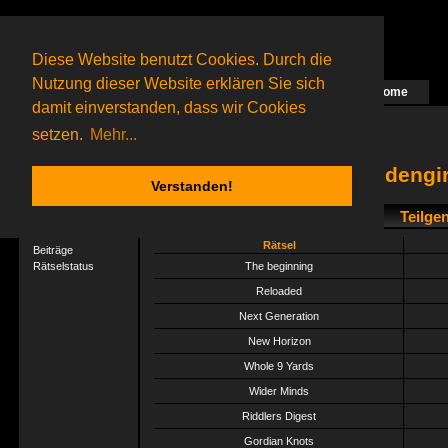
Diese Website benutzt Cookies. Durch die
Nutzung dieser Website erklären Sie sich
Home
Das nächste Rätsel ist in Arbeit
damit einverstanden, dass wir Cookies
80 Gagolganer
online
(0 registrierte und 80 Gäste)
Gagolganer:
9732
Rätsel online:
9498
setzen.
Mehr...
goldengir
Verstanden!
Teilge
User-Profil
Profil
Rätsel
Beiträge
Rätselstatus
The beginning
Reloaded
Next Generation
New Horizon
Whole 9 Yards
Wider Minds
Riddlers Digest
Gordian Knots