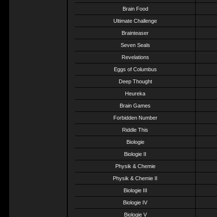
Brain Food
Ultimate Challenge
Brainteaser
Seven Seals
Revelations
Eggs of Columbus
Deep Thought
Heureka
Brain Games
Forbidden Number
Riddle This
Biologie
Biologie II
Physik & Chemie
Physik & Chemie II
Biologie III
Biologie IV
Biologie V