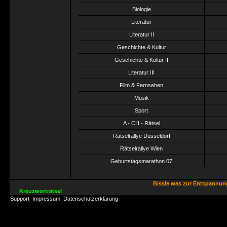
Biologie
Literatur
Literatur II
Geschichte & Kultur
Geschichte & Kultur II
Literatur III
Film & Fernsehen
Musik
Sport
A - CH - Rätsel
Rätselrallye Düsseldorf
Rätselrallye Wien
Geburtstagsmarathon 07
Bissle was zur Entspannu
Kreuzworträtsel
Support
Impressum
Datenschutzerklärung