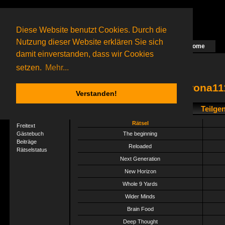
Diese Website benutzt Cookies. Durch die
Nutzung dieser Website erklären Sie sich
Home
Das nächste Rätsel ist in Arbeit
damit einverstanden, dass wir Cookies
22 Gagolganer
online
(0 registrierte und 22 Gäste)
Gagolganer:
9732
Rätsel online:
9498
setzen.
Mehr...
corona111
Verstanden!
Teilge
User-Profil
Profil
Rätsel
Freitext
Gästebuch
The beginning
Beiträge
Reloaded
Rätselstatus
Next Generation
New Horizon
Whole 9 Yards
Wider Minds
Brain Food
Deep Thought